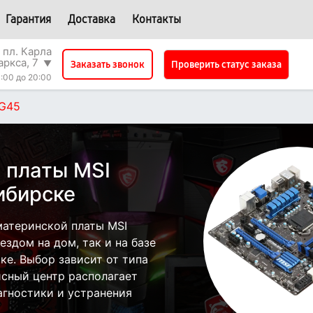
Гарантия
Доставка
Контакты
 пл. Карла
аркса, 7
▼
Проверить статус заказа
Заказать звонок
:00 до 20:00
G45
 платы MSI
ибирске
атеринской платы MSI
здом на дом, так и на базе
ке. Выбор зависит от типа
исный центр располагает
гностики и устранения