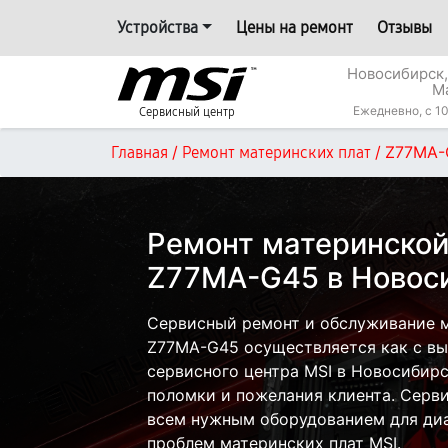
Устройства
Цены на ремонт
Отзывы
Новосибирск,
М
Ежедневно, с 10
Сервисный центр
/
/
Z77MA-
Главная
Ремонт материнских плат
Ремонт материнской
Z77MA-G45 в Новос
Сервисный ремонт и обслуживание м
Z77MA-G45 осуществляется как с вые
сервисного центра MSI в Новосибирс
поломки и пожелания клиента. Серв
всем нужным оборудованием для диа
проблем материнских плат MSI.