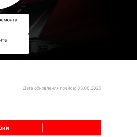
ремонта
нта
Дата обновления прайса:
03.08.2026
оки