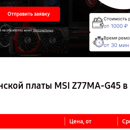
Отправить заявку
Стоимость 
от 1000 ₽
е на обработку моих
персональных
Время ремо
от 30 мин
нской платы MSI Z77MA-G45 в
Цена, от
Ср