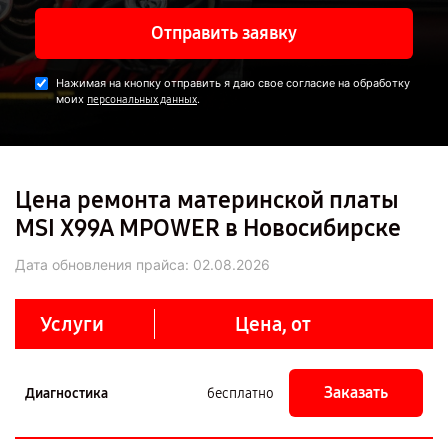
Отправить заявку
Нажимая на кнопку отправить я даю свое согласие на обработку
моих
.
персональных данных
Цена ремонта материнской платы
MSI X99A MPOWER в Новосибирске
Дата обновления прайса:
02.08.2026
Услуги
Цена, от
Заказать
Диагностика
бесплатно